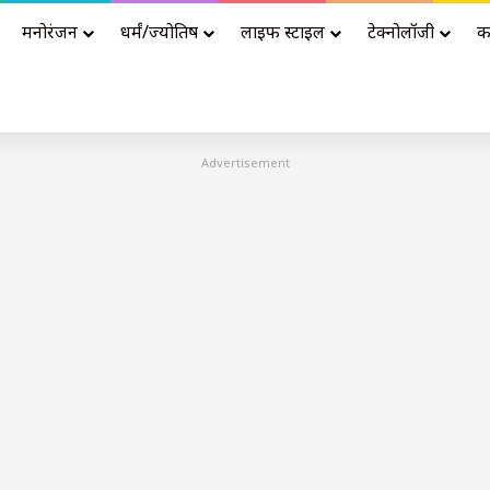
मनोरंजन
धर्मं/ज्योतिष
लाइफ स्टाइल
टेक्नोलॉजी
क
Advertisement