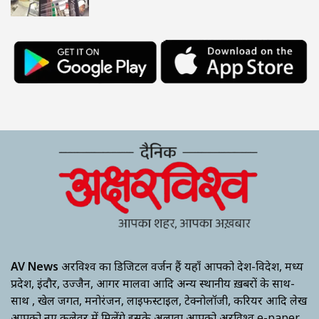
AV News
अक्षरविश्व का डिजिटल वर्जन हैं यहाँ आपको देश-विदेश, मध्य
प्रदेश, इंदौर, उज्जैन, आगर मालवा आदि अन्य स्थानीय ख़बरों के साथ-
साथ , खेल जगत, मनोरंजन, लाइफस्टाइल, टेक्नोलॉजी, करियर आदि लेख
आपको नए कलेवर में मिलेंगे इसके अलावा आपको अक्षरविश्व e-paper