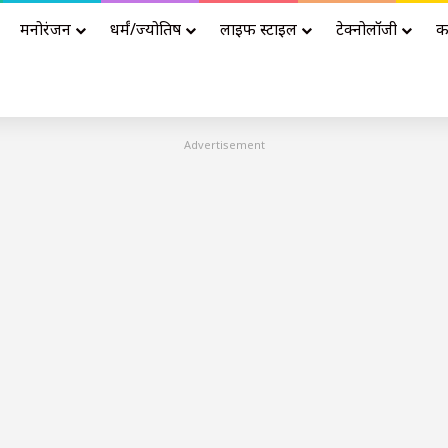
मनोरंजन
धर्मं/ज्योतिष
लाइफ स्टाइल
टेक्नोलॉजी
क
Advertisement