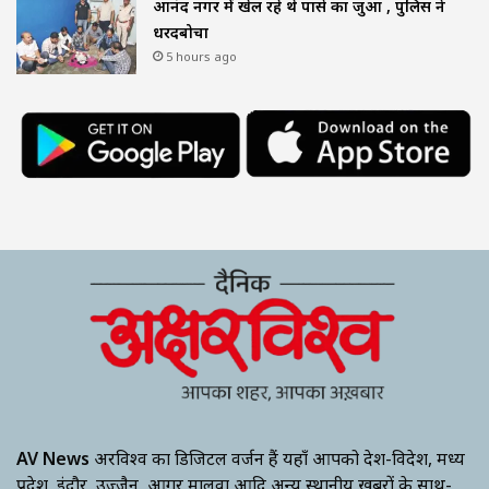
आनंद नगर में खेल रहे थे पासे का जुआ , पुलिस ने
धरदबोचा
5 hours ago
AV News
अक्षरविश्व का डिजिटल वर्जन हैं यहाँ आपको देश-विदेश, मध्य
प्रदेश, इंदौर, उज्जैन, आगर मालवा आदि अन्य स्थानीय ख़बरों के साथ-