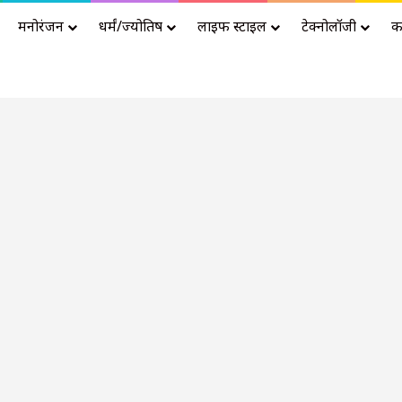
मनोरंजन
धर्मं/ज्योतिष
लाइफ स्टाइल
टेक्नोलॉजी
क
Advertisement