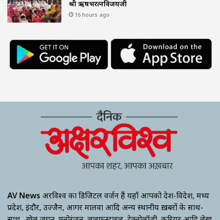
श्री ऋषभरत्नविजयजी
16 hours ago
AV News
अक्षरविश्व का डिजिटल वर्जन हैं यहाँ आपको देश-विदेश, मध्य
प्रदेश, इंदौर, उज्जैन, आगर मालवा आदि अन्य स्थानीय ख़बरों के साथ-
साथ , खेल जगत, मनोरंजन, लाइफस्टाइल, टेक्नोलॉजी, करियर आदि लेख