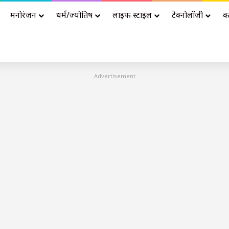
मनोरंजन
धर्मं/ज्योतिष
लाइफ स्टाइल
टेक्नोलॉजी
क
Advertisement