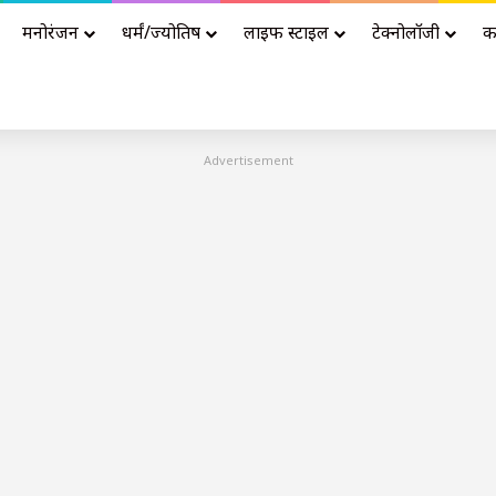
मनोरंजन
धर्मं/ज्योतिष
लाइफ स्टाइल
टेक्नोलॉजी
क
Advertisement