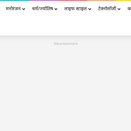
मनोरंजन
धर्मं/ज्योतिष
लाइफ स्टाइल
टेक्नोलॉजी
क
Advertisement