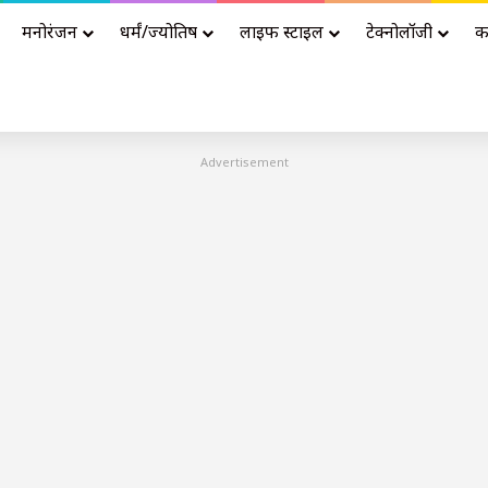
मनोरंजन
धर्मं/ज्योतिष
लाइफ स्टाइल
टेक्नोलॉजी
क
Advertisement