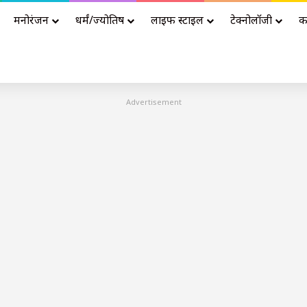
मनोरंजन
धर्मं/ज्योतिष
लाइफ स्टाइल
टेक्नोलॉजी
क
Advertisement