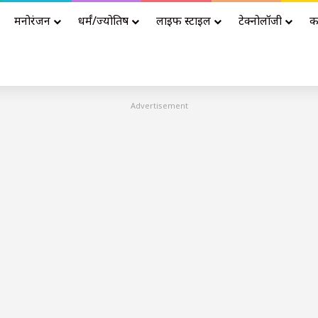
मनोरंजन
धर्मं/ज्योतिष
लाइफ स्टाइल
टेक्नोलॉजी
क
Advertisement