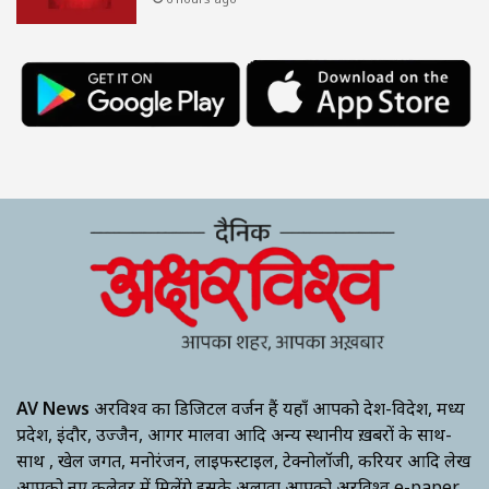
AV News
अक्षरविश्व का डिजिटल वर्जन हैं यहाँ आपको देश-विदेश, मध्य
प्रदेश, इंदौर, उज्जैन, आगर मालवा आदि अन्य स्थानीय ख़बरों के साथ-
साथ , खेल जगत, मनोरंजन, लाइफस्टाइल, टेक्नोलॉजी, करियर आदि लेख
आपको नए कलेवर में मिलेंगे इसके अलावा आपको अक्षरविश्व e-paper