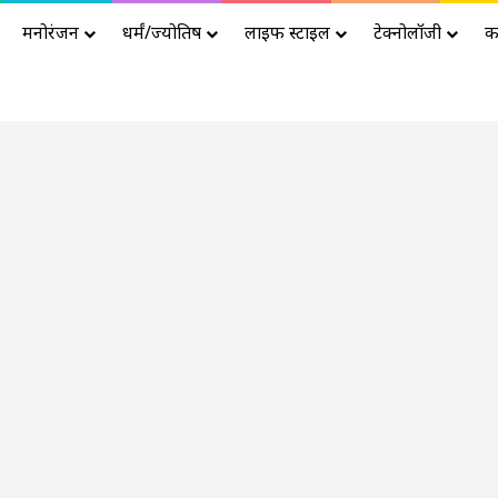
मनोरंजन
धर्मं/ज्योतिष
लाइफ स्टाइल
टेक्नोलॉजी
क
Advertisement