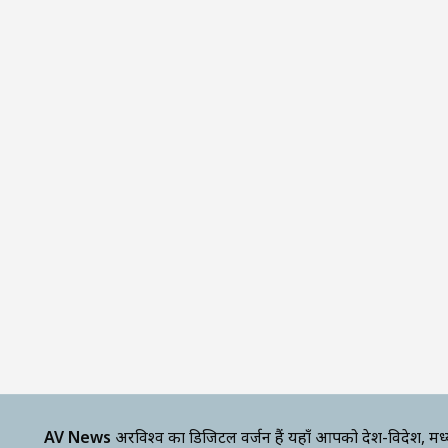
AV News
अक्षरविश्व का डिजिटल वर्जन हैं यहाँ आपको देश-विदेश, मध