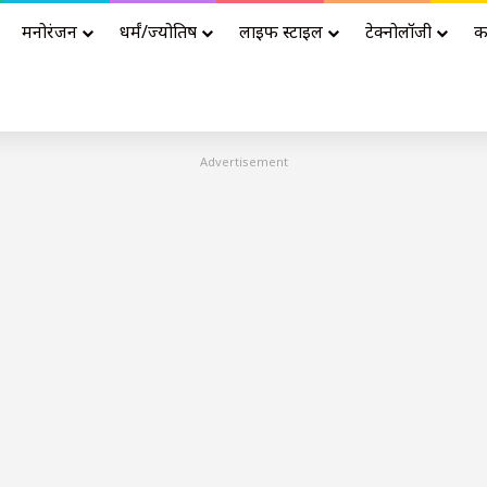
मनोरंजन
धर्मं/ज्योतिष
लाइफ स्टाइल
टेक्नोलॉजी
क
Advertisement