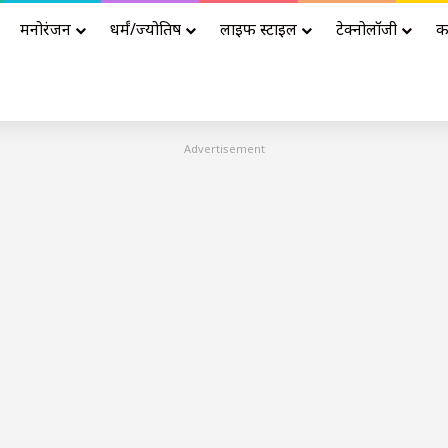
मनोरंजन
धर्मं/ज्योतिष
लाइफ स्टाइल
टेक्नोलॉजी
क
Advertisement