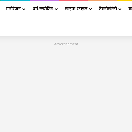
मनोरंजन
धर्मं/ज्योतिष
लाइफ स्टाइल
टेक्नोलॉजी
क
Advertisement