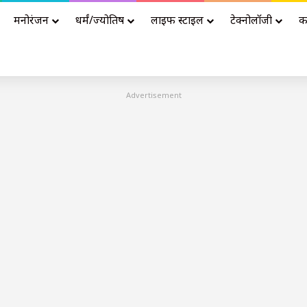
मनोरंजन
धर्मं/ज्योतिष
लाइफ स्टाइल
टेक्नोलॉजी
क
Advertisement