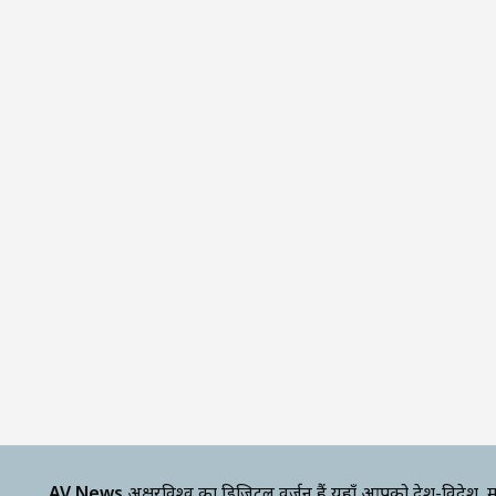
AV News
अक्षरविश्व का डिजिटल वर्जन हैं यहाँ आपको देश-विदेश, म