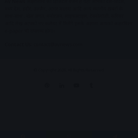
AV News
अक्षरविश्व का डिजिटल वर्जन हैं यहाँ आपको देश-विदेश,
मध्य प्रदेश, इंदौर, उज्जैन, आगर मालवा आदि अन्य स्थानीय ख़बरों के
साथ-साथ , खेल जगत, मनोरंजन, लाइफस्टाइल, टेक्नोलॉजी, करियर
आदि लेख आपको नए कलेवर में मिलेंगे इसके अलावा आपको अक्षरविश्व
e-paper भी उपलब्ध होगा।
Contact Us:
contact@avnews.com
© Copyright 2026, All Rights Reserved.
Pinterest
LinkedIn
YouTube
Tumblr