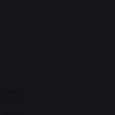
शुभ रंग- हरा
शुभ अंक- 8
मिथुन राशि: