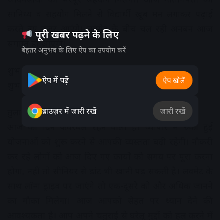
सानिध्य व सहयोग मिलने से विद्यार्थी खूब मन लगाकर पढ़ाई
करते हुए नजर आएंगे। लवमेट के बीच चल रही अनबन आज
पूरी खबर पढ़ने के लिए
समाप्त हो जाएगी।
बेहतर अनुभव के लिए ऐप का उपयोग करें
शुभ रंग- गोल्डन
ऐप में पढ़ें
ऐप खोलें
शुभ अंक- 9
ब्राउज़र में जारी रखें
जारी रखें
तुला राशि:
आज का दिन फेवरेबल रहने वाला है। व्यापार में रुकी हुई
योजनाओं को शुरू करने से आपकी व्यस्तता बढ़ी रहेगी। नौकरी
कर रहे लोगों को आज दिए गए कार्यों को समय पर पूरा करना
होगा, नहीं तो सीनियर से डांट भी खानी पड़ सकती है। लवमेट के
साथ लॉन्ग ड्राइव पर जाएंगे तो एक-दूसरे को और अधिक जानने
का मौका मिलेगा। आज आपको सेहत पर ध्यान देने की
आवश्यकता है। आप अपने चतुराई से घरेलू मुद्दों को हल करने में