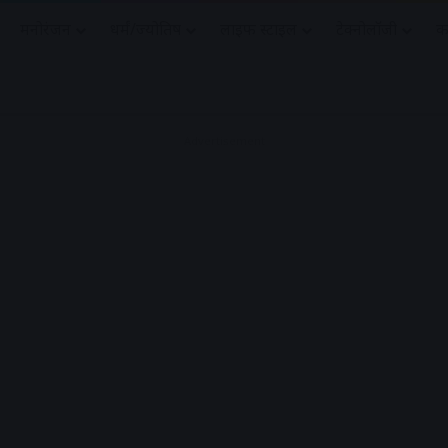
मनोरंजन
धर्मं/ज्योतिष
लाइफ स्टाइल
टेक्नोलॉजी
क
Advertisement