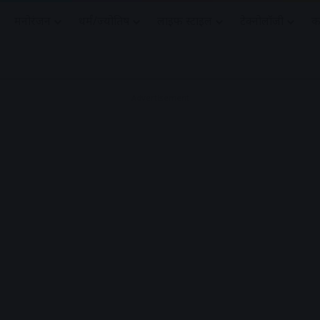
मनोरंजन
धर्मं/ज्योतिष
लाइफ स्टाइल
टेक्नोलॉजी
क
Advertisement