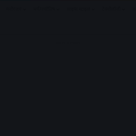
मनोरंजन
धर्मं/ज्योतिष
लाइफ स्टाइल
टेक्नोलॉजी
क
Advertisement