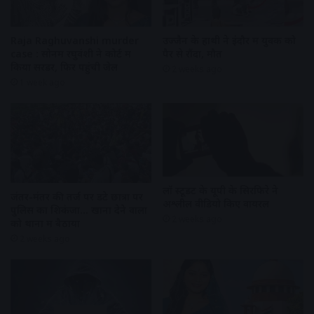
Raja Raghuvanshi murder
उज्जैन के हाथी ने इंदौर में युवक को
case : सोनम रघुवंशी ने कोर्ट में
पैर से रौंदा, मौत
किया सरेंडर, फिर पहुंची जेल
2 weeks ago
1 week ago
लॉ स्टूडेंट के यूपी के सिरफिरे ने
जंतर-मंतर की तर्ज पर डटे छात्रों पर
अश्लील वीडियो किए वायरल
पुलिस का शिकंजा… खाना देने वालों
2 weeks ago
को थानों में बैठाया
2 weeks ago