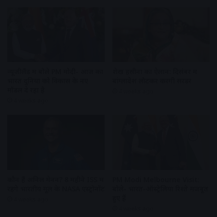
न्यूजीलैंड में बोले PM मोदी- आज का
शेख हसीना का ऐलान: दिसंबर में
भारत दुनिया को विकास के नए
बांग्लादेश लौटकर करेंगी सरेंडर
मॉडल दे रहा है
4 weeks ago
4 weeks ago
कौन हैं अनिल मेनन? 8 महीने ISS में
PM Modi Melbourne Visit:
रहेंगे भारतीय मूल के NASA एस्ट्रोनॉट
बोले- भारत-ऑस्ट्रेलिया रिश्ते मजबूत
हुए हैं
4 weeks ago
4 weeks ago