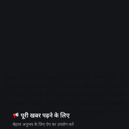
विजय की दो साल पुरानी पार्टी TVK ने अपने पहले ही
विधानसभा चुनाव में 234 में 108 सीटें जीतीं। अब विजय के
पास 121 विधायक हैं, जबकि बहुमत का आंकड़ा 118 है।
तमिलनाडु में 1967 के बाद यानी गैर-द्रविड़ दल का मुख्यमंत्री
होगा। इससे पहले 1963-1967 तक कांग्रेस सरकार में एम
पूरी खबर पढ़ने के लिए
भक्तवत्सलम मुख्यमंत्री थे।
बेहतर अनुभव के लिए ऐप का उपयोग करें