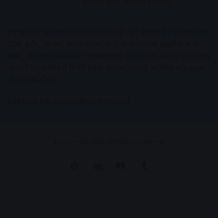
AV News
अक्षरविश्व का डिजिटल वर्जन हैं यहाँ आपको देश-विदेश, मध्य
प्रदेश, इंदौर, उज्जैन, आगर मालवा आदि अन्य स्थानीय ख़बरों के साथ-
साथ , खेल जगत, मनोरंजन, लाइफस्टाइल, टेक्नोलॉजी, करियर आदि लेख
आपको नए कलेवर में मिलेंगे इसके अलावा आपको अक्षरविश्व e-paper
भी उपलब्ध होगा।
Contact Us:
contact@avnews.com
© Copyright 2026, All Rights Reserved.
Pinterest
LinkedIn
YouTube
Tumblr