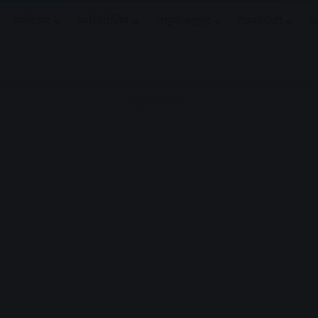
मनोरंजन
धर्मं/ज्योतिष
लाइफ स्टाइल
टेक्नोलॉजी
क
Advertisement