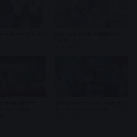
गे एनर्जी सेक्टर के गेम चेंजर
सम्राट विक्रमादित्य विवि में सीखिए टैंपल
ू
मैनेजमेंट
2 weeks ago
 निकली क्षत्रिय शौर्य
खुशियों का बाजार : 10 रुपए में साड़ी-सूट
 लव जिहाद के खिलाफ
और 5 में मिल रहे बच्चों के कपड़े
षणा
2 weeks ago