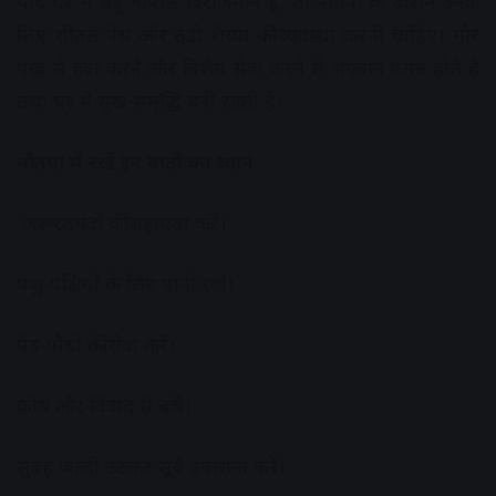
यदि घर में लड्डू गोपाल विराजमान हैं, तो नौतपा के दौरान उनके
लिए शीतल पेय और ठंडी शैय्या की व्यवस्था करनी चाहिए। मोर
पंख से हवा करने और विशेष सेवा करने से भगवान प्रसन्न होते हैं
तथा घर में सुख-समृद्धि बनी रहती है।
नौतपा में रखें इन बातों का ध्यान
जरूरतमंदों की सहायता करें।
पशु-पक्षियों के लिए पानी रखें।
पेड़-पौधों की सेवा करें।
क्रोध और विवाद से बचें।
सुबह जल्दी उठकर सूर्य उपासना करें।