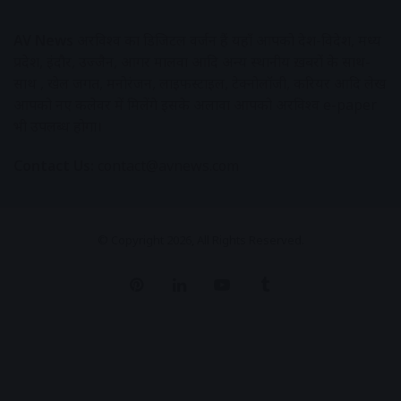
AV News
अक्षरविश्व का डिजिटल वर्जन हैं यहाँ आपको देश-विदेश, मध्य
प्रदेश, इंदौर, उज्जैन, आगर मालवा आदि अन्य स्थानीय ख़बरों के साथ-
साथ , खेल जगत, मनोरंजन, लाइफस्टाइल, टेक्नोलॉजी, करियर आदि लेख
आपको नए कलेवर में मिलेंगे इसके अलावा आपको अक्षरविश्व e-paper
भी उपलब्ध होगा।
Contact Us:
contact@avnews.com
© Copyright 2026, All Rights Reserved.
Pinterest
LinkedIn
YouTube
Tumblr