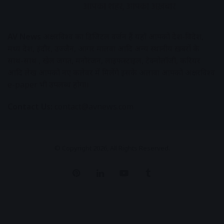
AV News
अक्षरविश्व का डिजिटल वर्जन हैं यहाँ आपको देश-विदेश,
मध्य प्रदेश, इंदौर, उज्जैन, आगर मालवा आदि अन्य स्थानीय ख़बरों के
साथ-साथ , खेल जगत, मनोरंजन, लाइफस्टाइल, टेक्नोलॉजी, करियर
आदि लेख आपको नए कलेवर में मिलेंगे इसके अलावा आपको अक्षरविश्व
e-paper भी उपलब्ध होगा।
Contact Us:
contact@avnews.com
© Copyright 2026, All Rights Reserved.
Pinterest
LinkedIn
YouTube
Tumblr