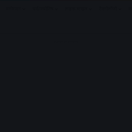
मनोरंजन
धर्मं/ज्योतिष
लाइफ स्टाइल
टेक्नोलॉजी
क
Advertisement