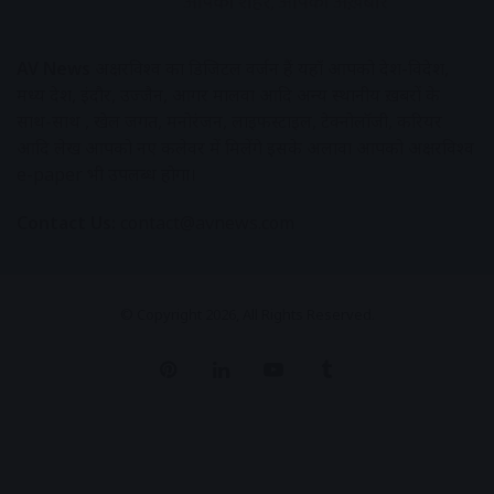
AV News
अक्षरविश्व का डिजिटल वर्जन हैं यहाँ आपको देश-विदेश,
मध्य प्रदेश, इंदौर, उज्जैन, आगर मालवा आदि अन्य स्थानीय ख़बरों के
साथ-साथ , खेल जगत, मनोरंजन, लाइफस्टाइल, टेक्नोलॉजी, करियर
आदि लेख आपको नए कलेवर में मिलेंगे इसके अलावा आपको अक्षरविश्व
e-paper भी उपलब्ध होगा।
Contact Us:
contact@avnews.com
© Copyright 2026, All Rights Reserved.
Pinterest
LinkedIn
YouTube
Tumblr