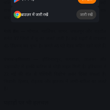
पश्चिमी विक्षोभ के असर से जयपुर, बीकानेर और उत्तरी
राजस्थान में धूल भरी आंधी आ सकती है। 24 मई के बाद एक
ब्राउज़र में जारी रखें
जारी रखें
बार फिर पारा चढ़ने का अनुमान है।
मध्य प्रदेश —
भोपाल, ग्वालियर, सागर, जबलपुर और शहडोल
समेत 37 जिलों में लू का अलर्ट जारी है। कई शहरों में तापमान
45 डिग्री पार कर चुका है। अगले 48 घंटे बेहद कठिन रहने वाले हैं।
पंजाब-हरियाणा —
होशियारपुर, फगवाड़ा, जालंधर और
पठानकोट में हल्की बारिश से थोड़ी राहत मिली है। हरियाणा में
22 मई की रात से पश्चिमी विक्षोभ असर दिखा सकता है।
भिवानी, हिसार, रोहतक और झज्जर में आंधी-बारिश का अलर्ट
है।
पहाड़ों पर भी हलचल