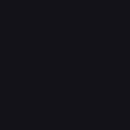
मनोरंजन
धर्मं/ज्योतिष
लाइफ स्टाइल
टेक्नोलॉजी
क
Advertisement