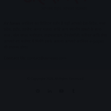
AV News
अक्षरविश्व का डिजिटल वर्जन हैं यहाँ आपको देश-विदेश, मध्य
प्रदेश, इंदौर, उज्जैन, आगर मालवा आदि अन्य स्थानीय ख़बरों के साथ-
साथ , खेल जगत, मनोरंजन, लाइफस्टाइल, टेक्नोलॉजी, करियर आदि लेख
आपको नए कलेवर में मिलेंगे इसके अलावा आपको अक्षरविश्व e-paper
भी उपलब्ध होगा।
Contact Us:
contact@avnews.com
© Copyright 2026, All Rights Reserved.
Pinterest
LinkedIn
YouTube
Tumblr