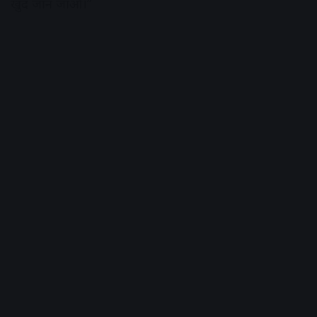
खुद जान जाओ।”