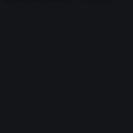
साथ आएगी।जिसकी औसत रेंज 350km बताई जा रही।