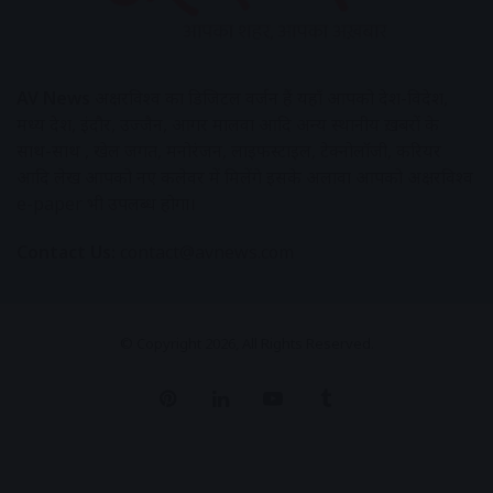
AV News
अक्षरविश्व का डिजिटल वर्जन हैं यहाँ आपको देश-विदेश,
मध्य प्रदेश, इंदौर, उज्जैन, आगर मालवा आदि अन्य स्थानीय ख़बरों के
साथ-साथ , खेल जगत, मनोरंजन, लाइफस्टाइल, टेक्नोलॉजी, करियर
आदि लेख आपको नए कलेवर में मिलेंगे इसके अलावा आपको अक्षरविश्व
e-paper भी उपलब्ध होगा।
Contact Us:
contact@avnews.com
© Copyright 2026, All Rights Reserved.
Pinterest
LinkedIn
YouTube
Tumblr