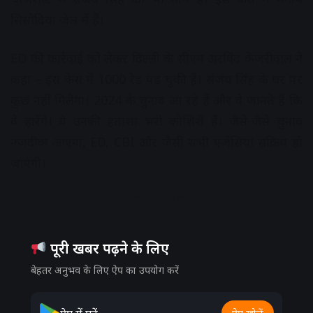
सिसोदिया जेल में हैं।
ED की कार्रवाई को लेकर दिल्ली के सीएम अरविंद केजरीवाल ने
कहा – इस केस में 1000 रेड पड़ चुकी हैं। संजय सिंह के घर पर
कुछ नहीं मिलेगा। 2024 के चुनाव आ रहे हैं और वे जानते हैं कि
वे हारेंगे। ये उनकी हताशा भरी कोशिशें हैं। जैसे-जैसे चुनाव
नजदीक आएगा, ED, CBI और जैसी सभी एजेंसियां ​​सक्रिय हो
जाएंगी।
Advertisement
पूरी खबर पढ़ने के लिए
बेहतर अनुभव के लिए ऐप का उपयोग करें