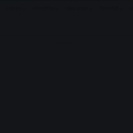
मनोरंजन
धर्मं/ज्योतिष
लाइफ स्टाइल
टेक्नोलॉजी
क
Advertisement