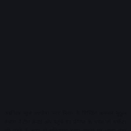
अक्षरविश्व न्यूज उज्जैन। नगर निगम के बिल्डिंग अफसर मुकुल
मेश्राम ने टीम बनाई और पहुंच गए फ्रीगंज के भगत जी मार्केट।
जो रास्ते में आया वो धकियाया गया। सूचना पर माधव नगर