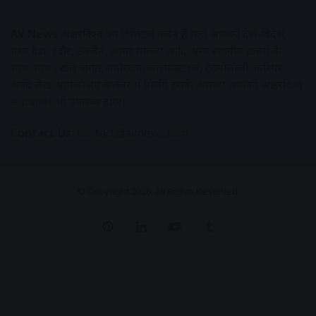
AV News
अक्षरविश्व का डिजिटल वर्जन हैं यहाँ आपको देश-विदेश,
मध्य प्रदेश, इंदौर, उज्जैन, आगर मालवा आदि अन्य स्थानीय ख़बरों के
साथ-साथ , खेल जगत, मनोरंजन, लाइफस्टाइल, टेक्नोलॉजी, करियर
आदि लेख आपको नए कलेवर में मिलेंगे इसके अलावा आपको अक्षरविश्व
e-paper भी उपलब्ध होगा।
Contact Us:
contact@avnews.com
© Copyright 2026, All Rights Reserved.
Pinterest
LinkedIn
YouTube
Tumblr