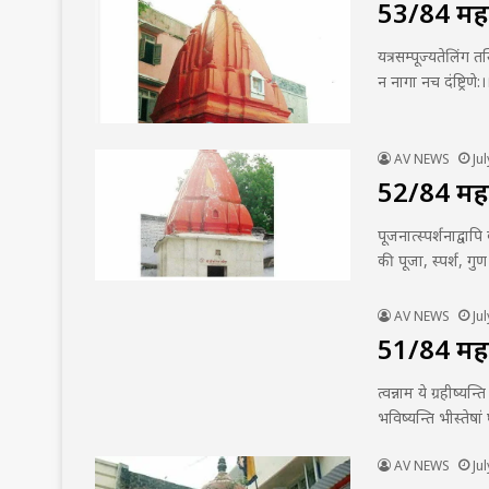
53/84 महादे
यत्रसम्पूज्यतेलिंग तस
न नागा नच दंष्ट्रिण
AV NEWS
Ju
52/84 महादे
पूजनात्स्पर्शनाद्वापि
की पूजा, स्पर्श, गु
AV NEWS
Ju
51/84 महादे
त्वन्नाम ये ग्रहीष्यन
भविष्यन्ति भीस्तेषा
AV NEWS
Ju