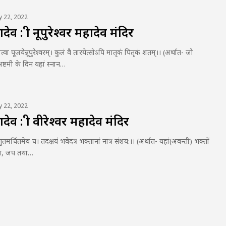
ly 22, 2022
व : श्री नूपुरेश्वर महादेव मंदिर
्नात्वा पूजयेन्नूपुरेश्वरम्। कुलं वै तारयेत्सोऽपि मातृकं पितृकं शतम्।। (अर्थात- जो
 अष्टमी के दिन यहां स्नान…
ly 22, 2022
व : श्री वीरेश्वर महादेव मंदिर
 स्तुतमर्चितमेव च। तदक्षयंं भवेदत्र भक्तानां नात्र संशय:।। (अर्थात- यहां(अवन्ती) भक्तों
 होम, जप तथा…