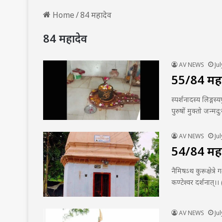
Home
/
84 महादेव
84 महादेव
AV NEWS
Ju
55/84 महादे
स्पर्शनादस्य लिङ्गस्य
पुरुषों मुक्तो जन्म
AV NEWS
Ju
54/84 महादे
नैमिषऽथ कुरूक्षेत्रे ग
कण्टेश्वर दर्शनात्।। (
AV NEWS
Ju