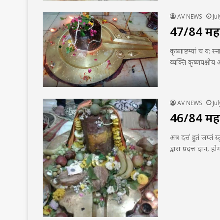
AV NEWS
Ju
47/84 महादे
कृष्णाष्टम्यां च य: स
व्यक्ति कृष्णपक्षीय
AV NEWS
Ju
46/84 महादे
अत्र दत्तं हुतं जप्तं
द्वारा प्रदत्त दान,