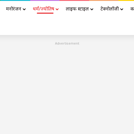
मनोरंजन
धर्मं/ज्योतिष
लाइफ स्टाइल
टेक्नोलॉजी
क
Advertisement