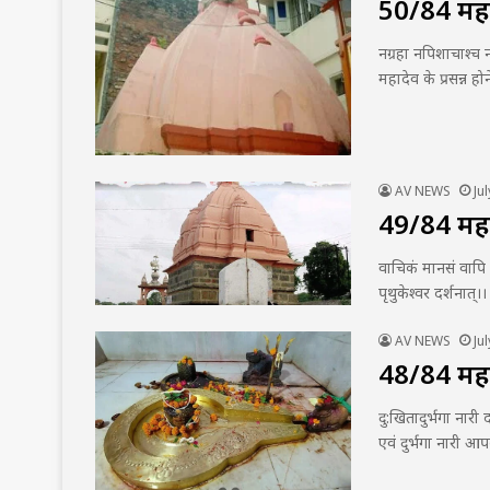
50/84 महादे
नग्रहा नपिशाचाश्च न 
महादेव के प्रसन्न हो
AV NEWS
Ju
49/84 महादे
वाचिकं मानसं वापि का
पृथुकेश्वर दर्शनात्।
AV NEWS
Ju
48/84 महादे
दु:खितादुर्भगा नारी
एवं दुर्भगा नारी 