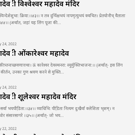
व :श्री विश्वेश्वर महादेव मंदिर
्यिन्देशेशुभा: क्रिया:।।४३।। न तत्र दुर्भिक्षभयं नापमृत्युभयं क्वचित। प्रेतयोनौच् वैताला
े:।।४४।। (अर्थात, जहां यह लिंग पूजा की…
ly 24, 2022
व :श्री ओंकारेश्वर महादेव
 कीत्र्तनाच्छवणात्तथा। ऊं कारेश्वर देवस्थनरा: स्युर्मुक्तिभाजना:।। (अर्थात्- इस लिंग
ण कीर्तन, उनका गुण श्रवण करने से मुक्ति…
ly 24, 2022
व :श्री शूलेश्वर महादेव मंदिर
्ति सर्वा भयपीडि़ता:।।३४।। व्याधिभि: पीडि़ता नित्यम दु:खैर्वा क्लेशिता भृशम्। न
ं घोर संसारसागरे ।।३५।। (अर्थात्- जो भय…
ly 22, 2022