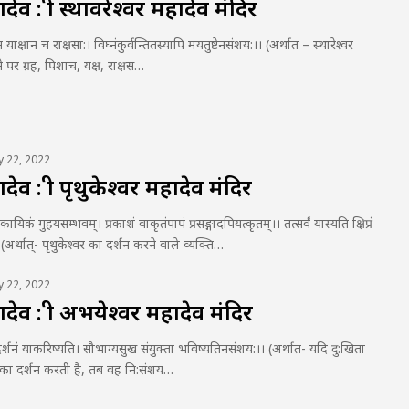
व : श्री स्थावरेश्वर महादेव मंदिर
याक्षान च राक्षसा:। विघ्नंकुर्वन्तितस्यापि मयतुष्टेनसंशय:।। (अर्थात – स्थारेश्वर
ने पर ग्रह, पिशाच, यक्ष, राक्षस…
ly 22, 2022
व : श्री पृथुकेश्वर महादेव मंदिर
यिकं गुहयसम्भवम्। प्रकाशं वाकृतंपापं प्रसङ्गादपियत्कृतम्।। तत्सर्वं यास्यति क्षिप्रं
। (अर्थात्- पृथुकेश्वर का दर्शन करने वाले व्यक्ति…
ly 22, 2022
व : श्री अभयेश्वर महादेव मंदिर
 दर्शनं याकरिष्यति। सौभाग्यसुख संयुक्ता भविष्यतिनसंशय:।। (अर्थात- यदि दु:खिता
आपका दर्शन करती है, तब वह नि:संशय…