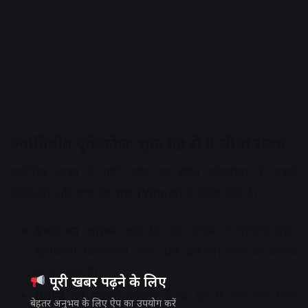
ज्योतिषीय दृष्टिकोण: शुक्र ग्रह से है सीधा संबंध
ज्योतिष शास्त्र में मनी प्लांट का संबंध सौरमंडल के सबसे
चमकदार और शुभ ग्रह
शुक्र (Venus)
से जोड़ा गया है।
वैभव का कारक:
शुक्र ग्रह को जीवन में भौतिक सुख-
सुविधाओं, विलासिता, कला, प्रेम, धन और वैभव का कारक
माना जाता है।
पूरी खबर पढ़ने के लिए
समृद्धि का संकेत:
मान्यता है कि घर में लगा मनी प्लांट
बेहतर अनुभव के लिए ऐप का उपयोग करें