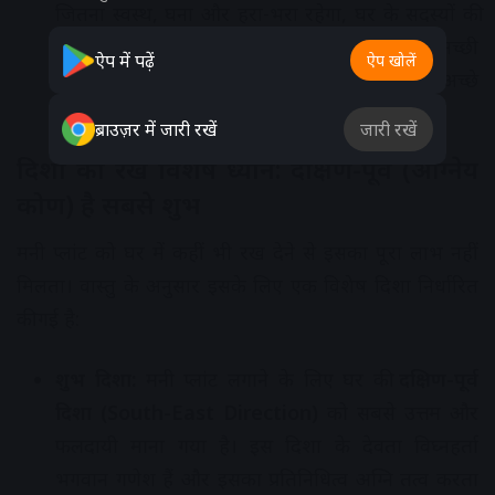
जितना स्वस्थ, घना और हरा-भरा रहेगा, घर के सदस्यों की
कुंडली में शुक्र ग्रह उतना ही मजबूत होगा। पौधे की अच्छी
ऐप में पढ़ें
ऐप खोलें
ग्रोथ को सीधे तौर पर आर्थिक स्थिरता और आने वाले अच्छे
समय का संकेत माना जाता है।
ब्राउज़र में जारी रखें
जारी रखें
दिशा का रखें विशेष ध्यान: दक्षिण-पूर्व (आग्नेय
कोण) है सबसे शुभ
मनी प्लांट को घर में कहीं भी रख देने से इसका पूरा लाभ नहीं
मिलता। वास्तु के अनुसार इसके लिए एक विशेष दिशा निर्धारित
की गई है:
शुभ दिशा:
मनी प्लांट लगाने के लिए घर की
दक्षिण-पूर्व
दिशा (South-East Direction)
को सबसे उत्तम और
फलदायी माना गया है। इस दिशा के देवता विघ्नहर्ता
भगवान गणेश हैं और इसका प्रतिनिधित्व अग्नि तत्व करता