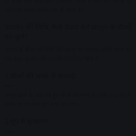
है। इससे हाई ब्लड प्रेशर नियंत्रित रहता है और हार्ट अटैक या
स्ट्रोक का खतरा काफी कम हो जाता है।
उपयोग की विधि: कैसे तैयार करें जामुन के बीजों
का चूर्ण?
जामुन के बीजों को सीधे नहीं खाया जा सकता, इसके सेवन की
एक बेहद आसान और प्रभावी पारंपरिक विधि है:
1.बीजों की अच्छे से सफाई:
चरण 1.
जामुन खाने के बाद बचे हुए बीजों को पानी से अच्छी तरह धो लें,
ताकि उन पर लगा गूदा साफ हो जाए।
2.धूप में सुखाना:
चरण 2.