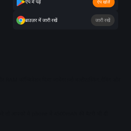
ऐप में पढ़ें
ऐप खोलें
ब्राउज़र में जारी रखें
जारी रखें
RAM कॉम्बिनेशन दिया जायेगा।जो मल्टीटास्किंग,गेमिंग और
 तो आपको ये phone में 4500mAh की बैटरी भी दी