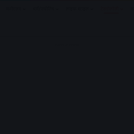
मनोरंजन
धर्मं/ज्योतिष
लाइफ स्टाइल
टेक्नोलॉजी
क
Advertisement