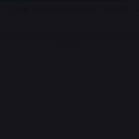
मनोरंजन
धर्मं/ज्योतिष
लाइफ स्टाइल
टेक्नोलॉजी
क
Advertisement