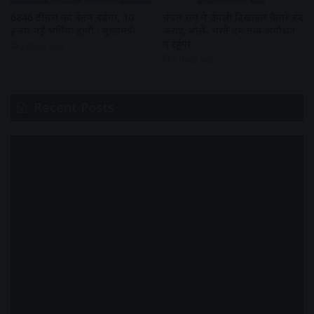
6846 टीचरों का वेतन बढ़ेगा, 10
चंपत राय ने उंगली दिखाकर कैमरे बंद
हजार नई भर्तियां होंगी : मुख्यमंत्री
कराए, बोले- मरते दम तक अयोध्या
में रहूंगा
2 days ago
2 days ago
Recent Posts