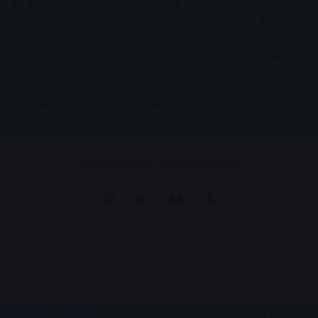
AV News
अक्षरविश्व का डिजिटल वर्जन हैं यहाँ आपको देश-विदेश, मध्य
प्रदेश, इंदौर, उज्जैन, आगर मालवा आदि अन्य स्थानीय ख़बरों के साथ-
साथ , खेल जगत, मनोरंजन, लाइफस्टाइल, टेक्नोलॉजी, करियर आदि लेख
आपको नए कलेवर में मिलेंगे इसके अलावा आपको अक्षरविश्व e-paper
भी उपलब्ध होगा।
Contact Us:
contact@avnews.com
© Copyright 2026, All Rights Reserved.
Pinterest
LinkedIn
YouTube
Tumblr