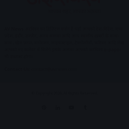
AV News
अक्षरविश्व का डिजिटल वर्जन हैं यहाँ आपको देश-विदेश, मध्य
प्रदेश, इंदौर, उज्जैन, आगर मालवा आदि अन्य स्थानीय ख़बरों के साथ-
साथ , खेल जगत, मनोरंजन, लाइफस्टाइल, टेक्नोलॉजी, करियर आदि लेख
आपको नए कलेवर में मिलेंगे इसके अलावा आपको अक्षरविश्व e-paper
भी उपलब्ध होगा।
Contact Us:
contact@avnews.com
© Copyright 2026, All Rights Reserved.
Pinterest
LinkedIn
YouTube
Tumblr