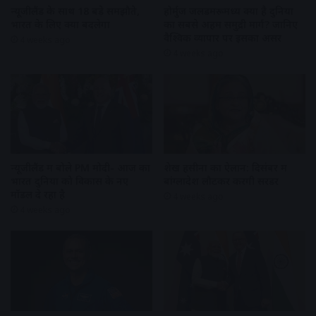
न्यूजीलैंड के साथ 18 बड़े समझौते,
होर्मुज जलडमरूमध्य क्यों है दुनिया
भारत के लिए क्या बदलेगा
का सबसे अहम समुद्री मार्ग? जानिए
वैश्विक व्यापार पर इसका असर
4 weeks ago
4 weeks ago
न्यूजीलैंड में बोले PM मोदी- आज का
शेख हसीना का ऐलान: दिसंबर में
भारत दुनिया को विकास के नए
बांग्लादेश लौटकर करेंगी सरेंडर
मॉडल दे रहा है
4 weeks ago
4 weeks ago